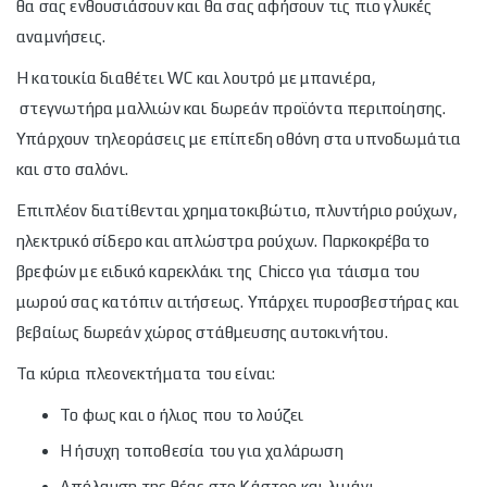
θα σας ενθουσιάσουν και θα σας αφήσουν τις πιο γλυκές
αναμνήσεις.
Η κατοικία διαθέτει WC και λουτρό με μπανιέρα,
στεγνωτήρα μαλλιών και δωρεάν προϊόντα περιποίησης.
Υπάρχουν τηλεοράσεις με επίπεδη οθόνη στα υπνοδωμάτια
και στο σαλόνι.
Επιπλέον διατίθενται χρηματοκιβώτιο, πλυντήριο ρούχων,
ηλεκτρικό σίδερο και απλώστρα ρούχων. Παρκοκρέβατο
βρεφών με ειδικό καρεκλάκι της Chicco για τάισμα του
μωρού σας κατόπιν αιτήσεως. Υπάρχει πυροσβεστήρας και
βεβαίως δωρεάν χώρος στάθμευσης αυτοκινήτου.
Τα κύρια πλεονεκτήματα του είναι:
Το φως και ο ήλιος που το λούζει
Η ήσυχη τοποθεσία του για χαλάρωση
Απόλαυση της θέας στο Κάστρο και λιμάνι